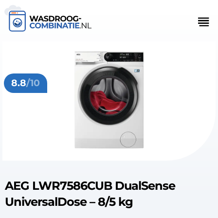
8.8
/10
AEG LWR7586CUB DualSense
UniversalDose – 8/5 kg