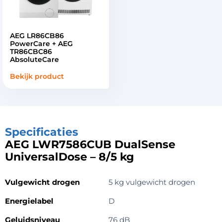
AEG LR86CB86
PowerCare + AEG
TR86CBC86
AbsoluteCare
Bekijk product
Specificaties
AEG LWR7586CUB DualSense
UniversalDose – 8/5 kg
Vulgewicht drogen
5 kg vulgewicht drogen
Energielabel
D
Geluidsniveau
76 dB