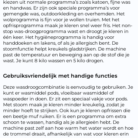
kiezen uit normale programma’s zoals katoen, fijne was
en handwas. Er zijn ook speciale programma’s voor
gemengde was, outdoorkleding en overhemden. Het
wolprogramma is fijn voor je wollen truien. Met het
opfrisprogramma maak je kleren snel weer fris. Het non-
stop was-droogprogramma wast en droogt je kleren in
één keer. Het hygiëneprogramma is handig voor
handdoeken en lakens, of als je allergisch bent. De
stoomfunctie helpt kreukels gladstrijken. De machine
past de temperatuur en beweging aan op de stof die je
wast. Je kunt 8 kilo wassen en 5 kilo drogen.
Gebruiksvriendelijk met handige functies
Deze wasdroogcombinatie is eenvoudig te gebruiken. Je
kunt er wasmiddel pods, vloeibaar wasmiddel of
waspoeder in doen. Er zit een speciaal vakje voor pods.
Met stoom maak je kleren minder kreukelig, zodat je
minder hoeft te strijken. Ook kun je kleren opfrissen die
een beetje muf ruiken. Er is een programma om extra
schoon te wassen, handig als je allergieën hebt. De
machine past zelf aan hoe warm het water wordt en hoe
de trommel draait, afhankelijk van wat voor kleren erin