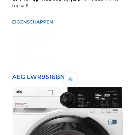
top vijf!
EIGENSCHAPPEN
3 tot 4 personen
8 kg wassen
5 kg drogen
75 dB
Bedienen via app
AEG LWR9516BN4