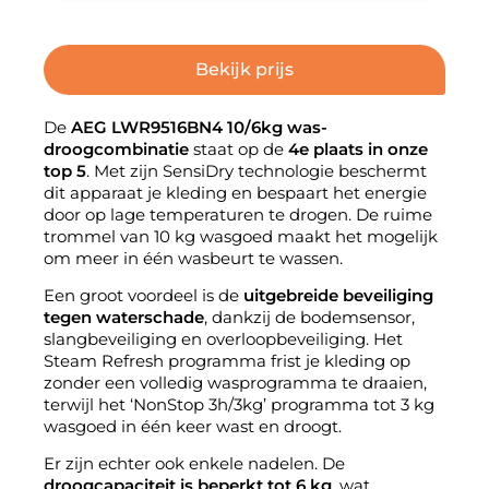
Bekijk prijs
De
AEG LWR9516BN4 10/6kg was-
droogcombinatie
staat op de
4e plaats in onze
top 5
. Met zijn SensiDry technologie beschermt
dit apparaat je kleding en bespaart het energie
door op lage temperaturen te drogen. De ruime
trommel van 10 kg wasgoed maakt het mogelijk
om meer in één wasbeurt te wassen.
Een groot voordeel is de
uitgebreide beveiliging
tegen waterschade
, dankzij de bodemsensor,
slangbeveiliging en overloopbeveiliging. Het
Steam Refresh programma frist je kleding op
zonder een volledig wasprogramma te draaien,
terwijl het ‘NonStop 3h/3kg’ programma tot 3 kg
wasgoed in één keer wast en droogt.
Er zijn echter ook enkele nadelen. De
droogcapaciteit is beperkt tot 6 kg
, wat