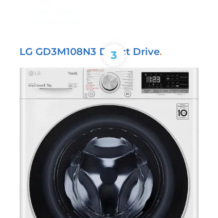
75 dB
Snelprogramma
Stoomfunctie
LG GD3M108N3 Direct Drive