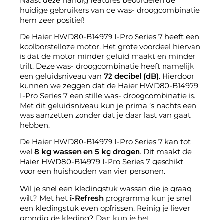
Naast deze handig features beoordelen de
huidige gebruikers van de was- droogcombinatie
hem zeer positief!
De Haier HWD80-B14979 I-Pro Series 7 heeft een
koolborstelloze motor. Het grote voordeel hiervan
is dat de motor minder geluid maakt en minder
trilt. Deze was- droogcombinatie heeft namelijk
een geluidsniveau van
72 decibel (dB)
. Hierdoor
kunnen we zeggen dat de Haier HWD80-B14979
I-Pro Series 7 een stille was- droogcombinatie is.
Met dit geluidsniveau kun je prima ’s nachts een
was aanzetten zonder dat je daar last van gaat
hebben.
De Haier HWD80-B14979 I-Pro Series 7 kan tot
wel
8 kg wassen en 5 kg drogen
. Dit maakt de
Haier HWD80-B14979 I-Pro Series 7 geschikt
voor een huishouden van vier personen.
Wil je snel een kledingstuk wassen die je graag
wilt? Met het
i-Refresh
programma kun je snel
een kledingstuk even opfrissen. Reinig je liever
grondig de kleding? Dan kun je het