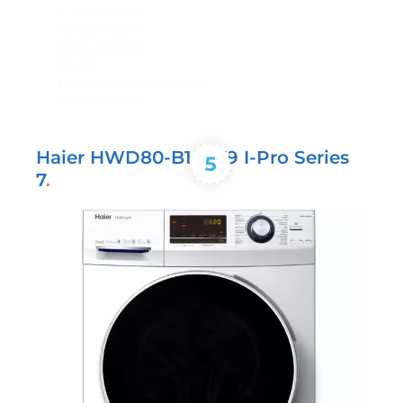
5 + personen
10 kg wassen
46kg drogen
76 dB
Non-stop programma
Stoomfunctie
Haier HWD80-B14979 I-Pro Series
7