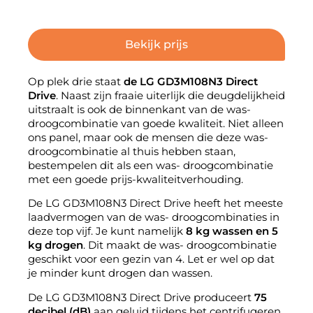
Bekijk prijs
Op plek drie staat
de
LG
GD3M108N3 Direct
Drive
. Naast zijn fraaie uiterlijk die deugdelijkheid
uitstraalt is ook de binnenkant van de was-
droogcombinatie van goede kwaliteit. Niet alleen
ons panel, maar ook de mensen die deze was-
droogcombinatie al thuis hebben staan,
bestempelen dit als een was- droogcombinatie
met een goede prijs-kwaliteitverhouding.
De LG GD3M108N3 Direct Drive heeft het meeste
laadvermogen van de was- droogcombinaties in
deze top vijf. Je kunt namelijk
8 kg wassen en 5
kg drogen
. Dit maakt de was- droogcombinatie
geschikt voor een gezin van 4. Let er wel op dat
je minder kunt drogen dan wassen.
De LG GD3M108N3 Direct Drive produceert
75
decibel (dB)
aan geluid tijdens het centrifugeren.