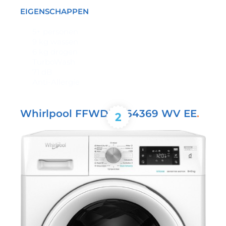
EIGENSCHAPPEN
5+ personen
9 kg wassen
6 kg drogen
TurboWash
71 dB
Anti-Allergie
Whirlpool FFWDB 964369 WV EE