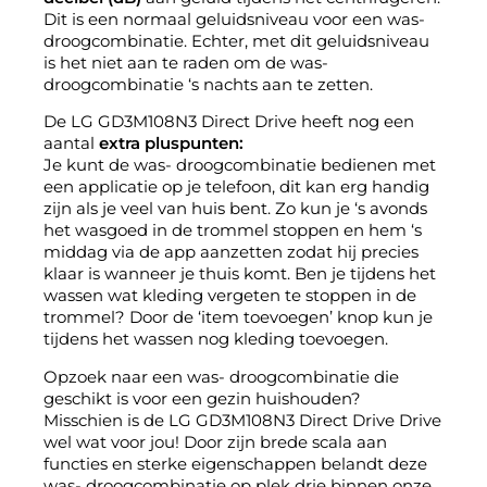
Dit is een normaal geluidsniveau voor een was-
droogcombinatie. Echter, met dit geluidsniveau
is het niet aan te raden om de was-
droogcombinatie ‘s nachts aan te zetten.
De LG GD3M108N3 Direct Drive heeft nog een
aantal
extra pluspunten:
Je kunt de was- droogcombinatie bedienen met
een applicatie op je telefoon, dit kan erg handig
zijn als je veel van huis bent. Zo kun je ‘s avonds
het wasgoed in de trommel stoppen en hem ‘s
middag via de app aanzetten zodat hij precies
klaar is wanneer je thuis komt. Ben je tijdens het
wassen wat kleding vergeten te stoppen in de
trommel? Door de ‘item toevoegen’ knop kun je
tijdens het wassen nog kleding toevoegen.
Opzoek naar een was- droogcombinatie die
geschikt is voor een gezin huishouden?
Misschien is de LG GD3M108N3 Direct Drive Drive
wel wat voor jou! Door zijn brede scala aan
functies en sterke eigenschappen belandt deze
was- droogcombinatie op plek drie binnen onze