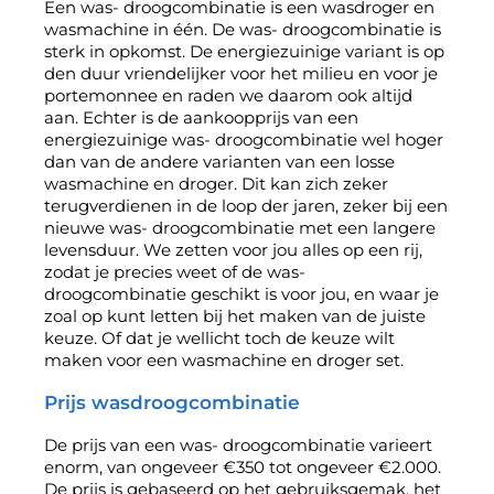
Een was- droogcombinatie is een wasdroger en
wasmachine in één. De was- droogcombinatie is
sterk in opkomst. De energiezuinige variant is op
den duur vriendelijker voor het milieu en voor je
portemonnee en raden we daarom ook altijd
aan. Echter is de aankoopprijs van een
energiezuinige was- droogcombinatie
wel hoger
dan van de andere varianten van een losse
wasmachine en droger. Dit kan zich zeker
terugverdienen in de loop der jaren, zeker bij een
nieuwe was- droogcombinatie met een langere
levensduur. We zetten voor jou alles op een rij,
zodat je precies weet of de was-
droogcombinatie geschikt is voor jou, en waar je
zoal op kunt letten bij het maken van de juiste
keuze. Of dat je wellicht toch de keuze wilt
maken voor een
wasmachine en droger set
.
Prijs wasdroogcombinatie
De prijs van een was- droogcombinatie varieert
enorm, van ongeveer €350 tot ongeveer €2.000.
De prijs is gebaseerd op het gebruiksgemak, het