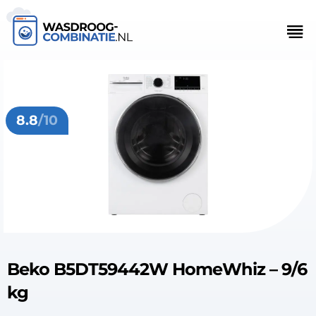
8.8
/10
Beko B5DT59442W HomeWhiz – 9/6
kg