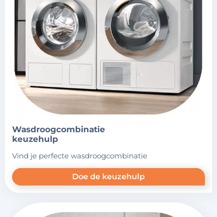
wasdroogcombinatie
keuzehulp
vind je perfecte wasdroogcombinatie
Doe de keuzehulp