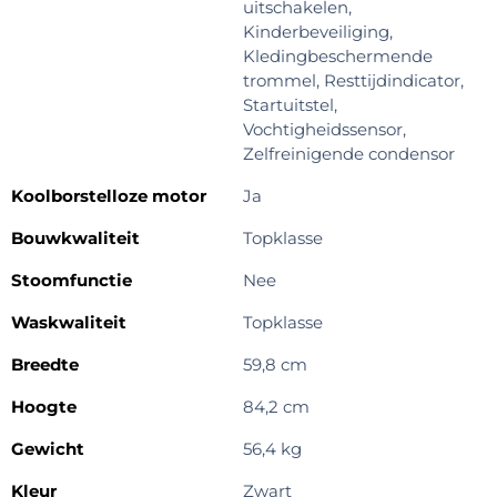
uitschakelen,
Kinderbeveiliging,
Kledingbeschermende
trommel, Resttijdindicator,
Startuitstel,
Vochtigheidssensor,
Zelfreinigende condensor
Koolborstelloze motor
Ja
Bouwkwaliteit
Topklasse
Stoomfunctie
Nee
Waskwaliteit
Topklasse
Breedte
59,8 cm
Hoogte
84,2 cm
Gewicht
56,4 kg
Kleur
Zwart