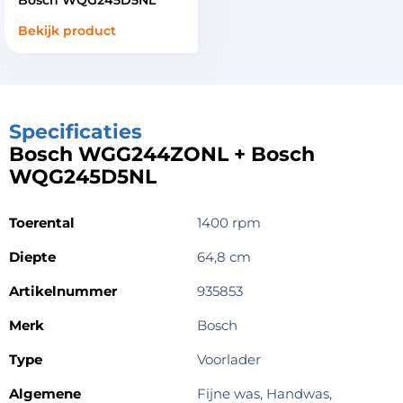
Bosch WQG245D5NL
Bekijk product
Specificaties
Bosch WGG244ZONL + Bosch
WQG245D5NL
Toerental
1400 rpm
Diepte
64,8 cm
Artikelnummer
935853
Merk
Bosch
Type
Voorlader
Algemene
Fijne was, Handwas,