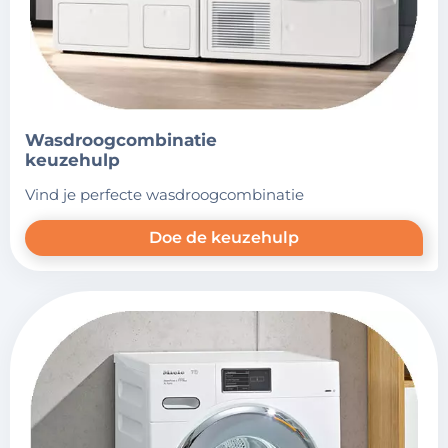
wasdroogcombinatie
keuzehulp
vind je perfecte wasdroogcombinatie
Doe de keuzehulp