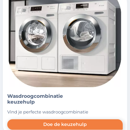
wasdroogcombinatie
keuzehulp
vind je perfecte wasdroogcombinatie
Doe de keuzehulp