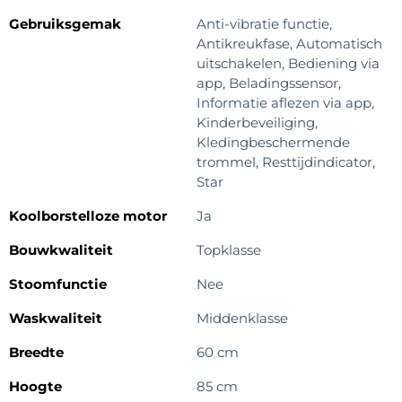
Gebruiksgemak
Anti-vibratie functie,
Antikreukfase, Automatisch
uitschakelen, Bediening via
app, Beladingssensor,
Informatie aflezen via app,
Kinderbeveiliging,
Kledingbeschermende
trommel, Resttijdindicator,
Star
Koolborstelloze motor
Ja
Bouwkwaliteit
Topklasse
Stoomfunctie
Nee
Waskwaliteit
Middenklasse
Breedte
60 cm
Hoogte
85 cm