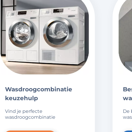
wasdroogcombinatie
best geteste
keuzehulp
wa
vind je perfecte
de best geteste
wasdroogcombinatie
was