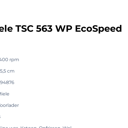
ele TSC 563 WP EcoSpeed
400 rpm
5,5 cm
94876
iele
oorlader
B