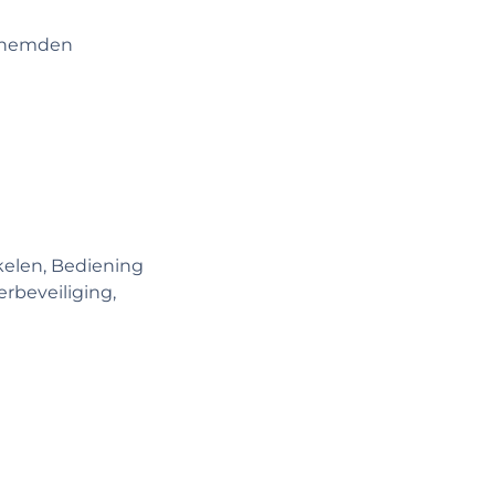
erhemden
akelen, Bediening
erbeveiliging,