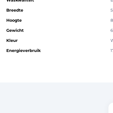
Waskwaliteit
B
Breedte
5
Hoogte
8
Gewicht
6
Kleur
W
Energieverbruik
1