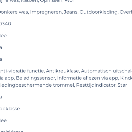
ijne was, Katoen, Opfrissen, Wol
onkere was, Impregneren, Jeans, Outdoorkleding, Ov
0340 l
Nee
a
a
nti-vibratie functie, Antikreukfase, Automatisch uitsch
ia app, Beladingssensor, Informatie aflezen via app, Kind
ledingbeschermende trommel, Resttijdindicator, Star
a
opklasse
Nee