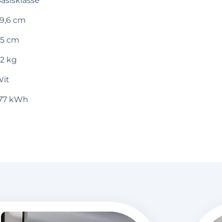
asisklasse
9,6 cm
5 cm
2 kg
it
77 kWh