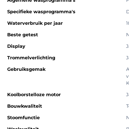
Algemene wasprogramma's
F
Specifieke wasprogramma's
D
Waterverbruik per jaar
1
Beste getest
Display
J
Trommelverlichting
J
Gebruiksgemak
A
v
K
Koolborstelloze motor
J
Bouwkwaliteit
T
Stoomfunctie