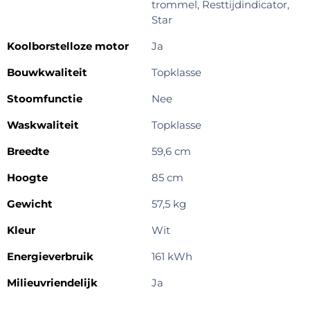
trommel, Resttijdindicator,
Star
Koolborstelloze motor
Ja
Bouwkwaliteit
Topklasse
Stoomfunctie
Nee
Waskwaliteit
Topklasse
Breedte
59,6 cm
Hoogte
85 cm
Gewicht
57,5 kg
Kleur
Wit
Energieverbruik
161 kWh
Milieuvriendelijk
Ja