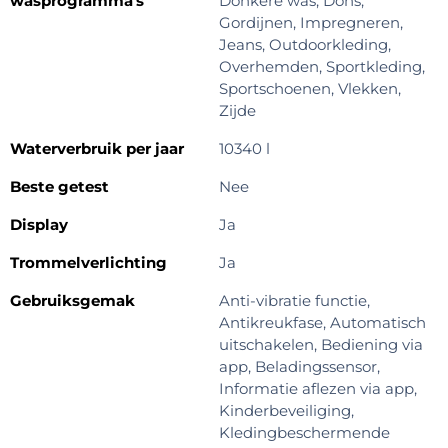
wasprogramma's
Donkere was, Dons,
Gordijnen, Impregneren,
Jeans, Outdoorkleding,
Overhemden, Sportkleding,
Sportschoenen, Vlekken,
Zijde
Waterverbruik per jaar
10340 l
Beste getest
Nee
Display
Ja
Trommelverlichting
Ja
Gebruiksgemak
Anti-vibratie functie,
Antikreukfase, Automatisch
uitschakelen, Bediening via
app, Beladingssensor,
Informatie aflezen via app,
Kinderbeveiliging,
Kledingbeschermende