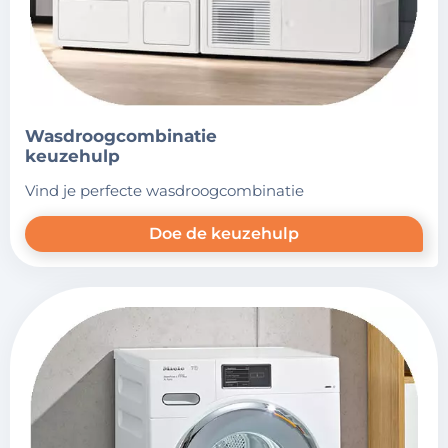
wasdroogcombinatie
keuzehulp
vind je perfecte wasdroogcombinatie
Doe de keuzehulp