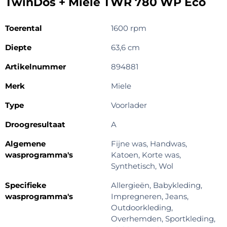
TwinDos + Miele TWR 780 WP Eco
Toerental
1600 rpm
Diepte
63,6 cm
Artikelnummer
894881
Merk
Miele
Type
Voorlader
Droogresultaat
A
Algemene
Fijne was, Handwas,
wasprogramma's
Katoen, Korte was,
Synthetisch, Wol
Specifieke
Allergieën, Babykleding,
wasprogramma's
Impregneren, Jeans,
Outdoorkleding,
Overhemden, Sportkleding,