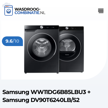
9.6
/10
Samsung WW11DG6B85LBU3 +
Samsung DV90T6240LB/S2