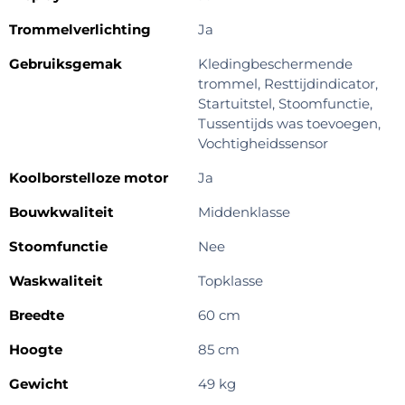
Trommelverlichting
Ja
Gebruiksgemak
Kledingbeschermende
trommel, Resttijdindicator,
Startuitstel, Stoomfunctie,
Tussentijds was toevoegen,
Vochtigheidssensor
Koolborstelloze motor
Ja
Bouwkwaliteit
Middenklasse
Stoomfunctie
Nee
Waskwaliteit
Topklasse
Breedte
60 cm
Hoogte
85 cm
Gewicht
49 kg