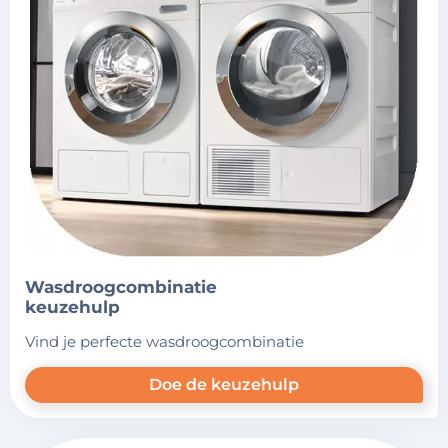
wasdroogcombinatie
keuzehulp
vind je perfecte wasdroogcombinatie
Doe de keuzehulp