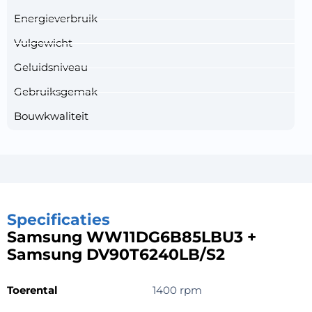
Energieverbruik
Vulgewicht
Geluidsniveau
Gebruiksgemak
Bouwkwaliteit
Specificaties
Samsung WW11DG6B85LBU3 +
Samsung DV90T6240LB/S2
Toerental
1400 rpm