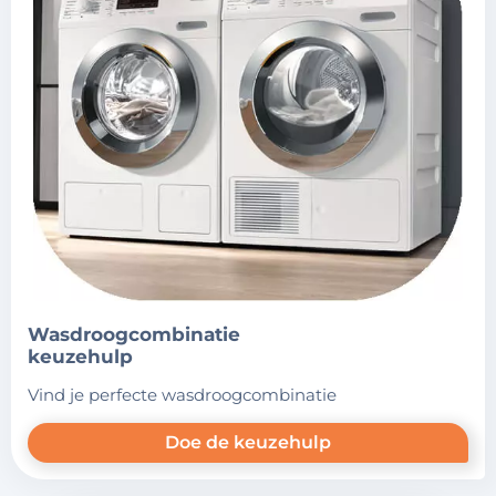
wasdroogcombinatie
keuzehulp
vind je perfecte wasdroogcombinatie
Doe de keuzehulp