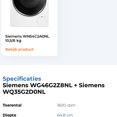
Siemens WN54C2A0NL
10,5/6 kg
Bekijk product
Specificaties
Siemens WG46G2Z8NL + Siemens
WQ35G2D0NL
Toerental
1600 rpm
Diepte
64,8 cm