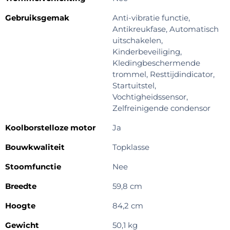
Gebruiksgemak
Anti-vibratie functie,
Antikreukfase, Automatisch
uitschakelen,
Kinderbeveiliging,
Kledingbeschermende
trommel, Resttijdindicator,
Startuitstel,
Vochtigheidssensor,
Zelfreinigende condensor
Koolborstelloze motor
Ja
Bouwkwaliteit
Topklasse
Stoomfunctie
Nee
Breedte
59,8 cm
Hoogte
84,2 cm
Gewicht
50,1 kg