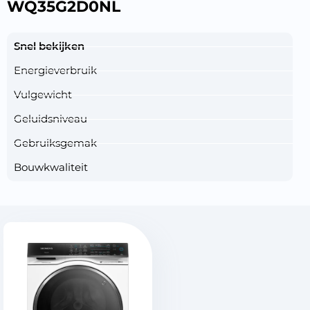
WQ35G2D0NL
Snel bekijken
Energieverbruik
Vulgewicht
Geluidsniveau
Gebruiksgemak
Bouwkwaliteit