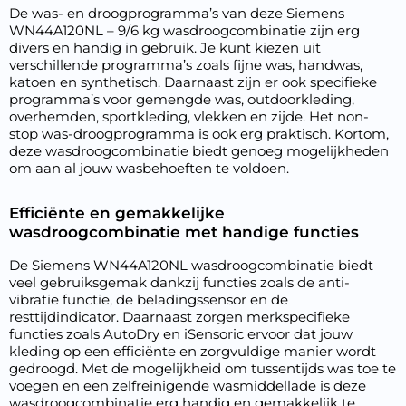
De was- en droogprogramma’s van deze Siemens
WN44A120NL – 9/6 kg wasdroogcombinatie zijn erg
divers en handig in gebruik. Je kunt kiezen uit
verschillende programma’s zoals fijne was, handwas,
katoen en synthetisch. Daarnaast zijn er ook specifieke
programma’s voor gemengde was, outdoorkleding,
overhemden, sportkleding, vlekken en zijde. Het non-
stop was-droogprogramma is ook erg praktisch. Kortom,
deze wasdroogcombinatie biedt genoeg mogelijkheden
om aan al jouw wasbehoeften te voldoen.
Efficiënte en gemakkelijke
wasdroogcombinatie met handige functies
De Siemens WN44A120NL wasdroogcombinatie biedt
veel gebruiksgemak dankzij functies zoals de anti-
vibratie functie, de beladingssensor en de
resttijdindicator. Daarnaast zorgen merkspecifieke
functies zoals AutoDry en iSensoric ervoor dat jouw
kleding op een efficiënte en zorgvuldige manier wordt
gedroogd. Met de mogelijkheid om tussentijds was toe te
voegen en een zelfreinigende wasmiddellade is deze
wasdroogcombinatie erg handig en gemakkelijk te