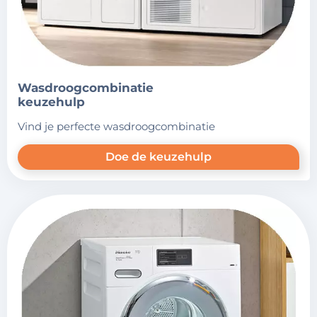
wasdroogcombinatie
keuzehulp
vind je perfecte wasdroogcombinatie
Doe de keuzehulp