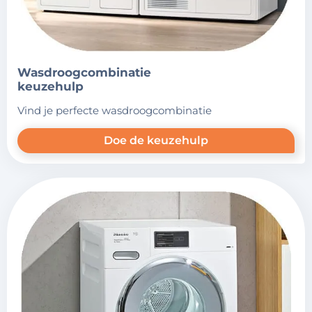
wasdroogcombinatie
keuzehulp
vind je perfecte wasdroogcombinatie
Doe de keuzehulp