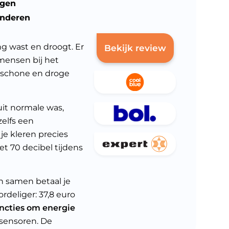
ogen
inderen
g wast en droogt. Er
Bekijk review
 mensen bij het
 schone en droge
it normale was,
zelfs een
je kleren precies
t 70 decibel tijdens
n samen betaal je
ordeliger: 37,8 euro
ncties om energie
sensoren. De