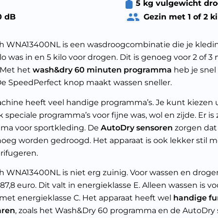
5 kg vulgewicht dr
0 dB
Gezin met 1 of 2 k
h WNA13400NL is een wasdroogcombinatie die je kledin
ilo was in en 5 kilo voor drogen. Dit is genoeg voor 2 of 3
 Met het
wash&dry 60 minuten programma
heb je snel
De SpeedPerfect knop maakt wassen sneller.
hine heeft veel handige programma’s. Je kunt kiezen u
 speciale programma’s voor fijne was, wol en zijde. Er is 
ma voor sportkleding. De
AutoDry sensoren
zorgen dat 
oeg worden gedroogd. Het apparaat is ook lekker stil me
rifugeren.
 WNA13400NL is niet erg zuinig. Voor wassen en droge
 187,8 euro. Dit valt in energieklasse E. Alleen wassen is vo
, met energieklasse C. Het apparaat heeft wel
handige fu
aren
, zoals het Wash&Dry 60 programma en de AutoDry 