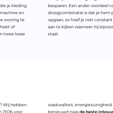
die je kleding
besparen. Een ander voordeel 
asmachine en
droogcombinatie is dat je hem pe
je woning te
opgaan, zo hoef je niet consta
 hebt of
aan te kijken wanneer hij bijvo
n twee losse
staat.
e? Wij hebben
waskwaliteit, energiezuinigheid
n 2026 voor
benieuwd naar
de beste inbou