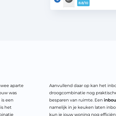
8.8
/10
wee aparte
Aanvullend daar op kan het in
bouw
was
droogcombinatie nog praktische
 is een
besparen van ruimte. Een
inbou
is het
namelijk in je keuken laten inb
binatie
kun je jouw woning nog efficiën