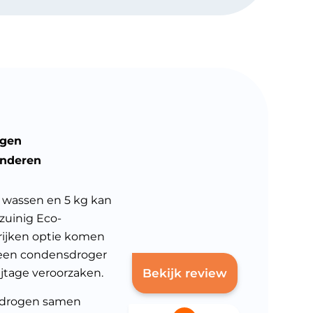
ogen
inderen
 wassen en 5 kg kan
zuinig Eco-
ijken optie komen
t een condensdroger
Bekijk review
ijtage veroorzaken.
n drogen samen