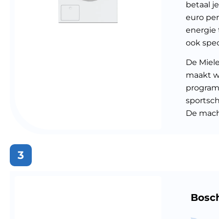
betaal j
euro per
energie 
ook spec
De Miel
maakt we
programm
sportsch
De mach
3
Bosc