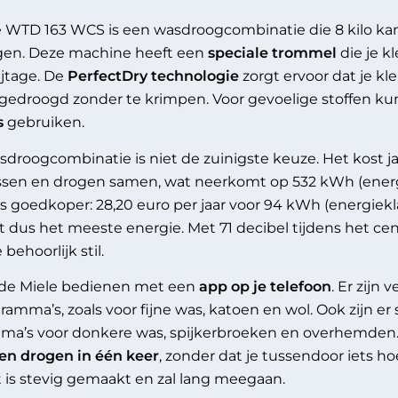
 WTD 163 WCS is een wasdroogcombinatie die 8 kilo kan
gen. Deze machine heeft een
speciale trommel
die je k
ijtage. De
PerfectDry technologie
zorgt ervoor dat je kl
edroogd zonder te krimpen. Voor gevoelige stoffen ku
s
gebruiken.
droogcombinatie is niet de zuinigste keuze. Het kost jaa
ssen en drogen samen, wat neerkomt op 532 kWh (energi
s goedkoper: 28,20 euro per jaar voor 94 kWh (energiekl
t dus het meeste energie. Met 71 decibel tijdens het cen
behoorlijk stil.
 de Miele bedienen met een
app op je telefoon
. Er zijn 
amma’s, zoals voor fijne was, katoen en wol. Ook zijn er 
ma’s voor donkere was, spijkerbroeken en overhemden
en drogen in één keer
, zonder dat je tussendoor iets ho
 is stevig gemaakt en zal lang meegaan.