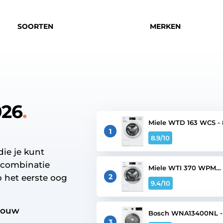
SOORTEN
MERKEN
026
Miele WTD 163 WCS - 
kg
1
8.9
/10
die je kunt
gcombinatie
Miele WTI 370 WPM
PowerWash 2.0 - 8/5k
2
 het eerste oog
9.4
/10
bouw
Bosch WNA13400NL -
kg
3