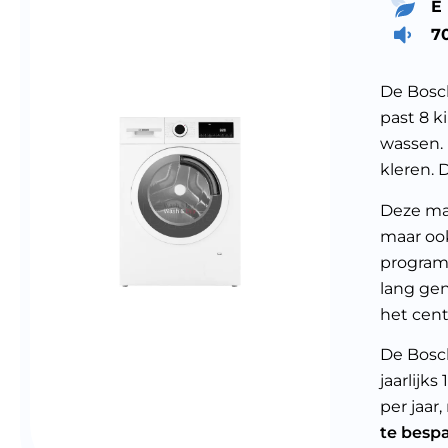
E
7
De Bosc
past 8 k
wassen.
kleren. 
Deze mac
maar ook
program
lang gen
het cent
De Bosch
jaarlijks
per jaar
te besp