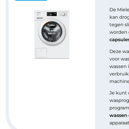
De Miele
kan dro
tegen sl
worden g
capsule
Deze was
voor wa
wassen i
verbruik
machine 
Je kunt
wasprogr
program
wassen 
apparaat