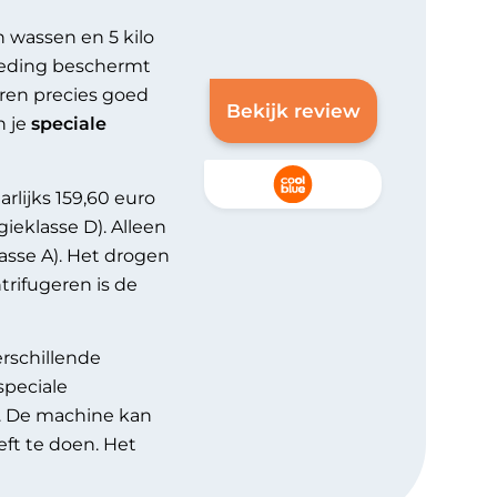
 wassen en 5 kilo
leding beschermt
eren precies goed
Bekijk review
n je
speciale
rlijks 159,60 euro
eklasse D). Alleen
asse A). Het drogen
trifugeren is de
verschillende
speciale
. De machine kan
eft te doen. Het