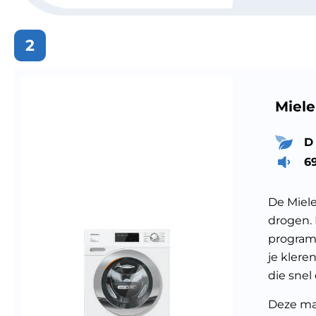
2
Miel
D
6
De Miel
drogen. 
program
je klere
die snel
Deze ma